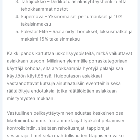
Tähtijoukkio – Dedikoitu asiakasyhteyshenkilö että
tehokkaammat nostot
Supernova – Yksinomaiset peliturnaukset ja 10%
takaisinmaksu
Polestar Elite – Räätälöidyt bonukset, luksusmatkat ja
maksimi 15% takaisinmaksu
Kaikki panos kartuttaa uskollisyyspisteitä, mitkä vaikuttavat
asiakkaan tasoon. Millainen ylemmälle porraskategoriaan
käyttäjä kohoaa, sitä arvokkaampia hyötyjä pelaaja saa
käyttöön käyttöönsä. Huipputason asiakkaat
vastaanottavat kutsuja ainutlaatuisiin eventteihin sekä
räätälöityjä ehdotuksia, jotka räätälöidään asiakkaan
mieltymysten mukaan.
Vastuullinen pelikäyttäytyminen edustaa keskeinen osa
liiketoimintaamme. Tuotamme laajat työkalut pelaamisen
kontrollointiin, sisältäen rahoitusrajat, tappiorajat,
sessiorajoittimet sekä mahdollisuuden tilapäiseen vaiko