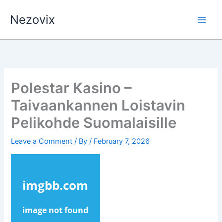
Skip
Nezovix
to
content
Polestar Kasino –
Taivaankannen Loistavin
Pelikohde Suomalaisille
Leave a Comment
/ By
/
February 7, 2026