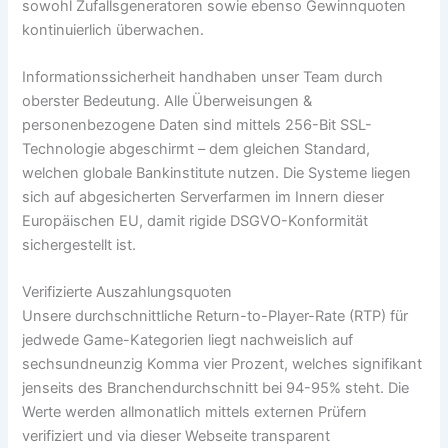
sowohl Zufallsgeneratoren sowie ebenso Gewinnquoten
kontinuierlich überwachen.
Informationssicherheit handhaben unser Team durch
oberster Bedeutung. Alle Überweisungen &
personenbezogene Daten sind mittels 256-Bit SSL-
Technologie abgeschirmt – dem gleichen Standard,
welchen globale Bankinstitute nutzen. Die Systeme liegen
sich auf abgesicherten Serverfarmen im Innern dieser
Europäischen EU, damit rigide DSGVO-Konformität
sichergestellt ist.
Verifizierte Auszahlungsquoten
Unsere durchschnittliche Return-to-Player-Rate (RTP) für
jedwede Game-Kategorien liegt nachweislich auf
sechsundneunzig Komma vier Prozent, welches signifikant
jenseits des Branchendurchschnitt bei 94-95% steht. Die
Werte werden allmonatlich mittels externen Prüfern
verifiziert und via dieser Webseite transparent