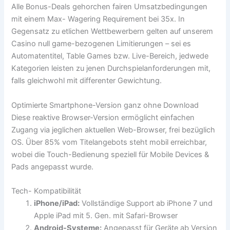
Alle Bonus-Deals gehorchen fairen Umsatzbedingungen
mit einem Max- Wagering Requirement bei 35x. In
Gegensatz zu etlichen Wettbewerbern gelten auf unserem
Casino null game-bezogenen Limitierungen – sei es
Automatentitel, Table Games bzw. Live-Bereich, jedwede
Kategorien leisten zu jenen Durchspielanforderungen mit,
falls gleichwohl mit differenter Gewichtung.
Optimierte Smartphone-Version ganz ohne Download
Diese reaktive Browser-Version ermöglicht einfachen
Zugang via jeglichen aktuellen Web-Browser, frei bezüglich
OS. Über 85% vom Titelangebots steht mobil erreichbar,
wobei die Touch-Bedienung speziell für Mobile Devices &
Pads angepasst wurde.
Tech- Kompatibilität
iPhone/iPad:
Vollständige Support ab iPhone 7 und
Apple iPad mit 5. Gen. mit Safari-Browser
Android-Systeme:
Angepasst für Geräte ab Version