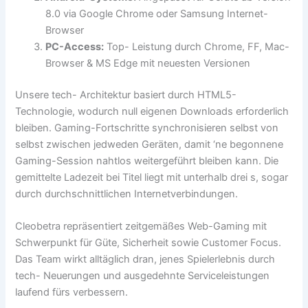
8.0 via Google Chrome oder Samsung Internet-
Browser
PC-Access:
Top- Leistung durch Chrome, FF, Mac-
Browser & MS Edge mit neuesten Versionen
Unsere tech- Architektur basiert durch HTML5-
Technologie, wodurch null eigenen Downloads erforderlich
bleiben. Gaming-Fortschritte synchronisieren selbst von
selbst zwischen jedweden Geräten, damit ‘ne begonnene
Gaming-Session nahtlos weitergeführt bleiben kann. Die
gemittelte Ladezeit bei Titel liegt mit unterhalb drei s, sogar
durch durchschnittlichen Internetverbindungen.
Cleobetra repräsentiert zeitgemäßes Web-Gaming mit
Schwerpunkt für Güte, Sicherheit sowie Customer Focus.
Das Team wirkt alltäglich dran, jenes Spielerlebnis durch
tech- Neuerungen und ausgedehnte Serviceleistungen
laufend fürs verbessern.