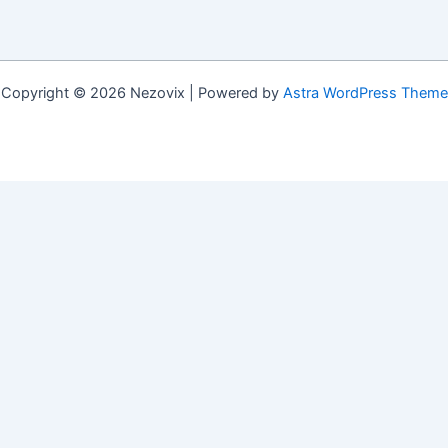
Copyright © 2026 Nezovix | Powered by
Astra WordPress Theme