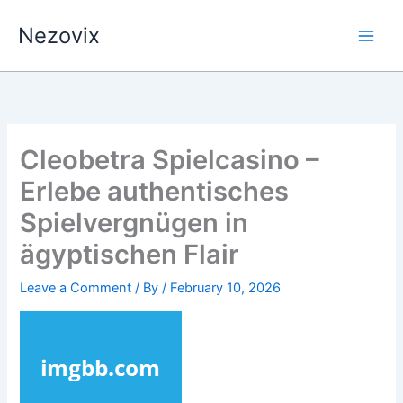
Skip
Nezovix
to
content
Cleobetra Spielcasino –
Erlebe authentisches
Spielvergnügen in
ägyptischen Flair
Leave a Comment
/ By
/
February 10, 2026