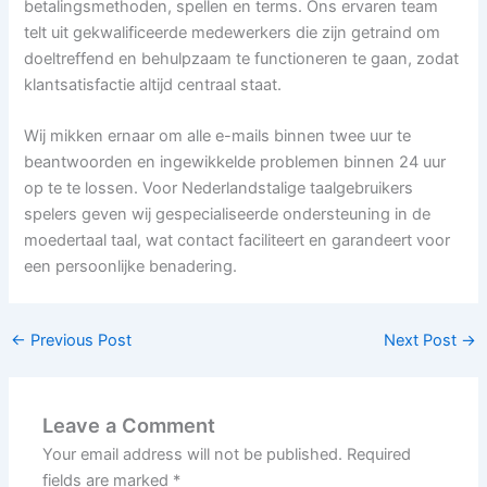
betalingsmethoden, spellen en terms. Ons ervaren team
telt uit gekwalificeerde medewerkers die zijn getraind om
doeltreffend en behulpzaam te functioneren te gaan, zodat
klantsatisfactie altijd centraal staat.
Wij mikken ernaar om alle e-mails binnen twee uur te
beantwoorden en ingewikkelde problemen binnen 24 uur
op te te lossen. Voor Nederlandstalige taalgebruikers
spelers geven wij gespecialiseerde ondersteuning in de
moedertaal taal, wat contact faciliteert en garandeert voor
een persoonlijke benadering.
←
Previous Post
Next Post
→
Leave a Comment
Your email address will not be published.
Required
fields are marked
*