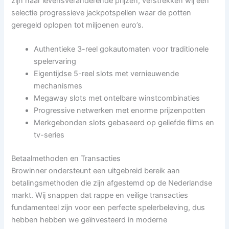
zijn naar levensveranderende prijzen, verstrekken wij een
selectie progressieve jackpotspellen waar de potten
geregeld oplopen tot miljoenen euro’s.
Authentieke 3-reel gokautomaten voor traditionele
spelervaring
Eigentijdse 5-reel slots met vernieuwende
mechanismes
Megaway slots met ontelbare winstcombinaties
Progressive netwerken met enorme prijzenpotten
Merkgebonden slots gebaseerd op geliefde films en
tv-series
Betaalmethoden en Transacties
Browinner ondersteunt een uitgebreid bereik aan
betalingsmethoden die zijn afgestemd op de Nederlandse
markt. Wij snappen dat rappe en veilige transacties
fundamenteel zijn voor een perfecte spelerbeleving, dus
hebben hebben we geïnvesteerd in moderne