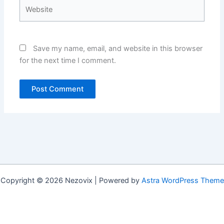
Website
Save my name, email, and website in this browser
for the next time I comment.
Copyright © 2026 Nezovix | Powered by
Astra WordPress Theme