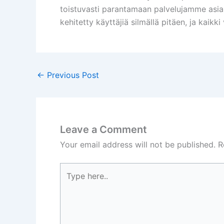
toistuvasti parantamaan palvelujamme asiak
kehitetty käyttäjiä silmällä pitäen, ja kaik
←
Previous Post
Leave a Comment
Your email address will not be published.
R
Type
here..