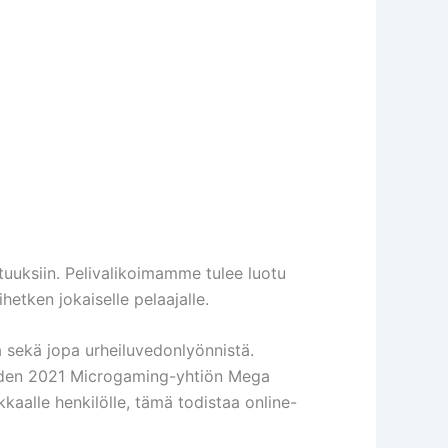
utuuksiin. Pelivalikoimamme tulee luotu
hetken jokaiselle pelaajalle.
ta sekä jopa urheiluvedonlyönnistä.
uoden 2021 Microgaming-yhtiön Mega
kaalle henkilölle, tämä todіstaa online-