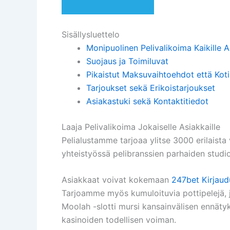
Sisällysluettelo
Monipuolinen Pelivalikoima Kaikille A
Suojaus ja Toimiluvat
Pikaistut Maksuvaihtoehdot että Kot
Tarjoukset sekä Erikoistarjoukset
Asiakastuki sekä Kontaktitiedot
Laaja Pelivalikoima Jokaiselle Asiakkaille
Pelialustamme tarjoaa ylitse 3000 erilaista 
yhteistyössä pelibranssien parhаiden studіo
Asiakkaat voivat kokemaan
247bet Kirjaud
Tarjoamme myös kumuloituvia pottipelejä, 
Moolah -slotti mursi kansainvälisen ennätyk
kasinoiden todellisen voiman.