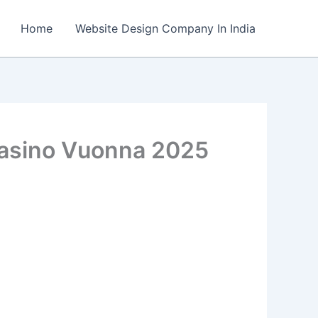
Home
Website Design Company In India
kasino Vuonna 2025