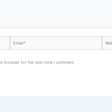
Email*
Webs
is browser for the next time I comment.