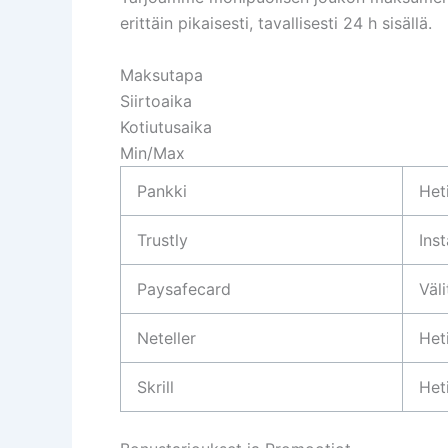
erittäin pikaisesti, tavallisesti 24 h sisällä.
Maksutapa
Siirtoaika
Kotiutusaika
Min/Max
Pankki
Het
Trustly
Ins
Paysafecard
Väl
Neteller
Het
Skrill
Het