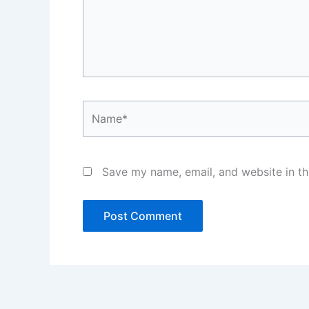
Name*
Save my name, email, and website in th